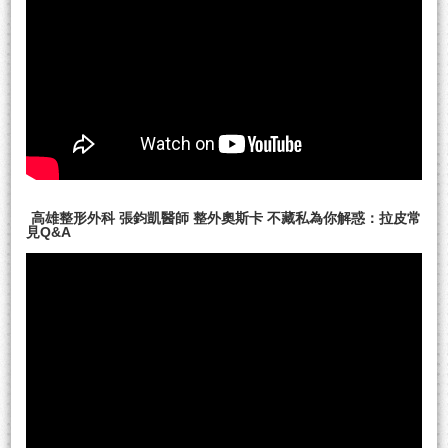
高雄整形外科 張鈞凱醫師 整外奧斯卡 不藏私為你解惑：拉皮常
見Q&A