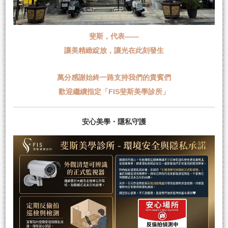
斐斯，代表——
讓美精緻綻放，讓光在此刻發生
萬分感謝始終一路支持我們的貴賓們
歡迎繼續指定「FIS斐斯美學診所」
安心美學・隱私守護