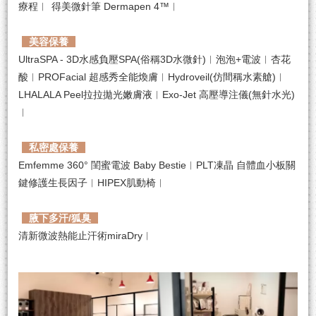
療程︱
得美微針筆 Dermapen 4™︱
美容保養
UltraSPA - 3D水感負壓SPA(俗稱3D水微針)︱泡泡+電波︱杏花
酸︱PROFacial 超感秀全能煥膚︱Hydroveil(仿間稱水素艙)︱
LHALALA Peel拉拉拋光嫩膚液︱Exo-Jet 高壓導注儀(無針水光)
︱
私密處保養
Emfemme 360° 閨蜜電波 Baby Bestie︱PLT凍晶 自體血小板關
鍵修護生長因子︱HIPEX肌動椅︱
腋下多汗/狐臭
清新微波熱能止汗術miraDry︱