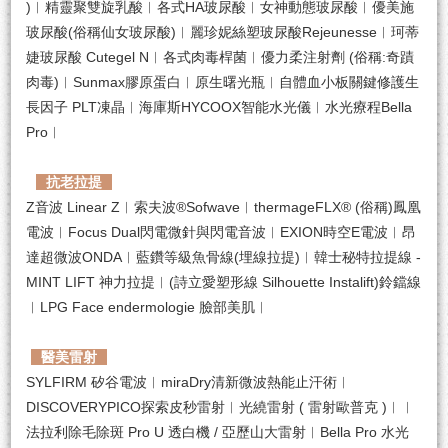
)︱精靈聚雙旋乳酸︱各式HA玻尿酸︱女神動態玻尿酸︱優美施
玻尿酸(俗稱仙女玻尿酸)︱麗珍妮絲塑玻尿酸Rejeunesse︱珂蒂
婕玻尿酸 Cutegel N︱各式肉毒桿菌︱優力柔注射劑 (俗稱:奇蹟
肉毒)︱Sunmax膠原蛋白︱原生曙光瓶︱自體血小板關鍵修護生
長因子 PLT凍晶︱海庫斯HYCOOX智能水光儀︱水光療程Bella
Pro︱
抗老拉提
Z音波 Linear Z︱索夫波®Sofwave︱thermageFLX® (俗稱)鳳凰
電波︱Focus Dual閃電微針與閃電音波︱EXION時空E電波︱昂
達超微波ONDA︱藍鑽等級魚骨線(埋線拉提)︱韓士秘特拉提線 -
MINT LIFT 神力拉提︱(詩立愛塑形線 Silhouette Instalift)鈴鐺線
︱LPG Face endermologie 臉部美肌︱
醫美雷射
SYLFIRM 矽谷電波︱miraDry清新微波熱能止汗術︱
DISCOVERYPICO探索皮秒雷射︱光繞雷射 ( 雷射歐普克 )︱︱
法拉利除毛除斑 Pro U 透白機 / 亞歷山大雷射︱Bella Pro 水光