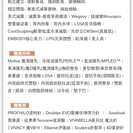
觀念建立- 運動養成、微調飲食、藥物輔助。
穩定體脂- 漸進式減量藥物、抽血檢驗。
美式減重︱減重筆-瘦瘦筆善纖達︱Wegovy︱猛健樂Mounjaro
雙重腸泌素︱胃內肉毒︱胃內水球︱LSSA音浪脂雕︱
CoolSculpting酷塑低溫冷凍減脂︱先舒立CMSlim(真腹肌)︱
EMBODY核心美力︱LPG完美體態︱鉛筆腿 / 美人肩︱
整形外科
Motiva 魔滴隆乳︱珍珠波隆乳PERLE™ / 盈波隆乳IMPLEO™︱
果凍隆乳/魔D隆乳(魔滴隆乳)/胸部整形︱鼻型雕塑/鼻部整形/隆
鼻重建︱⾳浪脂雕 LSSA︱腹部拉皮(提)︱眉切手術(眉開眼笑)︱
內視鏡韓式豐額︱內視鏡前額拉皮(提眉手術)︱眼周整形 / 雙眼
皮 / 眼袋︱自體脂肪移植︱法令紋︱墊下巴︱
微整形
PROFHILO逆時針︱Doublyx EVO愛膚倍增彈力針
︱
Juvelook
喬雅露︱緹奧希Teoxane玻尿酸︱VIVABELLA薇貝拉 魔法針
│VIVACY 魔V針®︱Ellanse洢蓮絲︱Sculptra舒顏萃 ( 4D童妍針