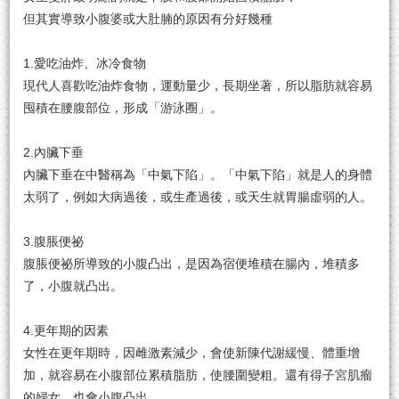
但其實導致小腹婆或大肚腩的原因有分好幾種
1.愛吃油炸、冰冷食物
現代人喜歡吃油炸食物，運動量少，長期坐著，所以脂肪就容易
囤積在腰腹部位，形成「游泳圈」。
2.內臟下垂
內臟下垂在中醫稱為「中氣下陷」。「中氣下陷」就是人的身體
太弱了，例如大病過後，或生產過後，或天生就胃腸虛弱的人。
3.腹脹便祕
腹脹便祕所導致的小腹凸出，是因為宿便堆積在腸內，堆積多
了，小腹就凸出。
4.更年期的因素
女性在更年期時，因雌激素減少，會使新陳代謝緩慢、體重增
加，就容易在小腹部位累積脂肪，使腰圍變粗。還有得子宮肌瘤
的婦女，也會小腹凸出。