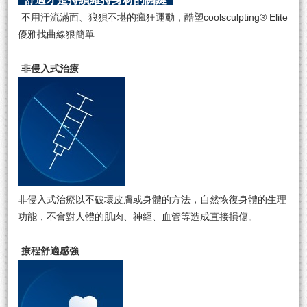
不⽤汗流滿⾯、狼狽不堪的瘋狂運動，酷塑coolsculpting® Elite
優雅找曲線狠簡單
非侵入式治療
非侵入式治療以不破壞⽪膚或身體的⽅法，自然恢復身體的生理
功能，不會對⼈體的肌肉、神經、⾎管等造成直接損傷。
療程舒適感強