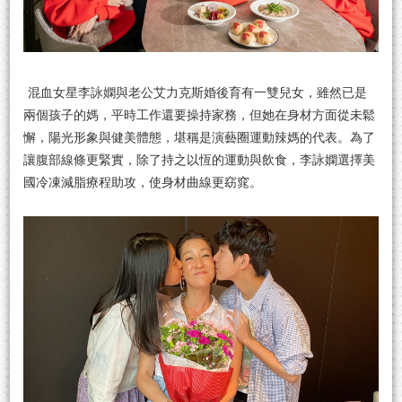
混血女星李詠嫻與老公艾力克斯婚後育有一雙兒女，雖然已是
兩個孩子的媽，平時工作還要操持家務，但她在身材方面從未鬆
懈，陽光形象與健美體態，堪稱是演藝圈運動辣媽的代表。為了
讓腹部線條更緊實，除了持之以恆的運動與飲食，李詠嫻選擇美
國冷凍減脂療程助攻，使身材曲線更窈窕。