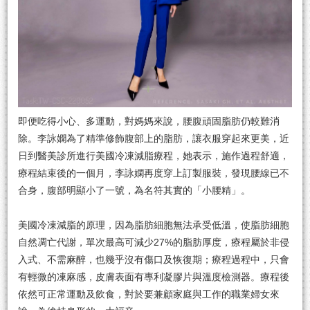
即便吃得小心、多運動，對媽媽來說，腰腹頑固脂肪仍較難消
除。李詠嫻為了精準修飾腹部上的脂肪，讓衣服穿起來更美，近
日到醫美診所進行美國冷凍減脂療程，她表示，施作過程舒適，
療程結束後的一個月，李詠嫻再度穿上訂製服裝，發現腰線已不
合身，腹部明顯小了一號，為名符其實的「小腰精」。
美國冷凍減脂的原理，因為脂肪細胞無法承受低溫，使脂肪細胞
自然凋亡代謝，單次最高可減少27%的脂肪厚度，療程屬於非侵
入式、不需麻醉，也幾乎沒有傷口及恢復期；療程過程中，只會
有輕微的凍麻感，皮膚表面有專利凝膠片與溫度檢測器。療程後
依然可正常運動及飲食，對於要兼顧家庭與工作的職業婦女來