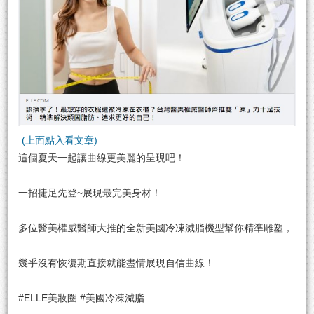
(上面點入看文章)
這個夏天一起讓曲線更美麗的呈現吧！
一招捷足先登~展現最完美身材！
多位醫美權威醫師大推的全新美國冷凍減脂機型幫你精準雕塑，
幾乎沒有恢復期直接就能盡情展現自信曲線！
#ELLE美妝圈 #美國冷凍減脂