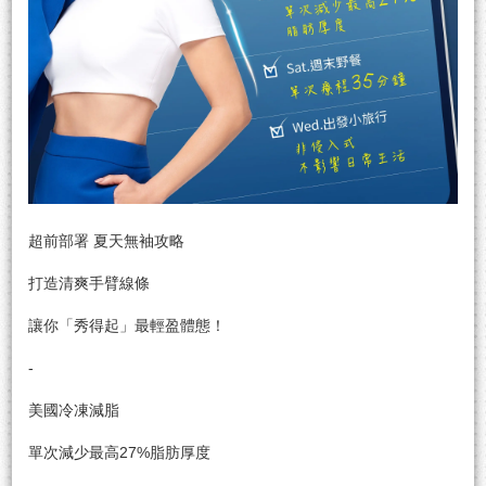
超前部署 夏天無袖攻略
打造清爽手臂線條
讓你「秀得起」最輕盈體態！
-
美國冷凍減脂
單次減少最高27%脂肪厚度