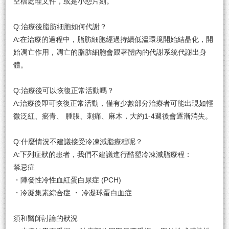
空檔處理⽂件，或是小憩片刻。
Q:治療後脂肪細胞如何代謝？
A:在治療的過程中，脂肪細胞經過持續低溫環境開始結晶化，開
始凋亡作⽤，凋亡的脂肪細胞會跟著體內的代謝系統代謝出身
體。
Q:治療後可以恢復正常活動嗎？
A:治療後即可恢復正常活動，僅有少數部分治療者可能出現如輕
微泛紅、瘀青、 腫脹、刺痛、麻木，⼤約1-4週後會逐漸消失。
Q:什麼情況不建議接受冷凍減脂療程呢？
A:下列症狀的患者，我們不建議進⾏酷塑冷凍減脂療程：
禁忌症
・陣發性冷性血紅蛋白尿症 (PCH)
・冷凝集素綜合症 ・ 冷凝球蛋白血症
須和醫師討論的狀況