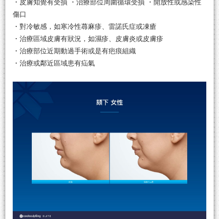
・皮膚知覺有受損 ・治療部位周圍循環受損 ・開放性或感染性
傷口
・對冷敏感，如寒冷性蕁麻疹、雷諾氏症或凍瘡
・治療區域皮膚有狀況，如濕疹、皮膚炎或皮膚疹
・治療部位近期動過手術或是有疤痕組織
・治療或鄰近區域患有疝氣