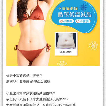
你是小富婆還是小腹婆？
脂肪型小腹掰掰 酷塑低溫減脂
小腹讓你常常穿衣服感到困擾嗎？
或是長年累積下頂著大肚腩被誤以為懷孕？
女生變胖最明顯的就是下肢和腹部開始囤積脂肪，