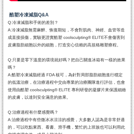
酷塑冷凍減脂Q&A
Q:冷凍減脂和⼿術的差別？
A:冷凍減脂無需麻醉、恢復期短，不會對肌肉、神經、⾎管等造
成直接損傷，實驗更證實酷塑 coolsculpting® ELITE不會傷害到
⽪膚脂肪細胞以外的細胞，打造安心信賴的高規格雕塑療程。
Q:只要是零下溫度的環境就好嗎？把自己關進冰箱有一樣的效果
嗎？
A:酷塑冷凍減脂經過 FDA 核可，為針對局部脂肪細胞進⾏穩定
的低溫治療，在治療過程中交由專業的治療團隊進⾏評估，也會
使⽤由酷塑 coolsculpting® ELITE 專利研發的凝膠片來保護細緻
的⽪膚，以達到安全滿意的效果。
Q:治療過程有什麼感覺嗎？
A:治療過程中有些微冰冰涼涼的感覺，⼤多數⼈認為是非常舒適
的，可以吃點東西、看書、滑⼿機，繁忙的上班族也可以利⽤此