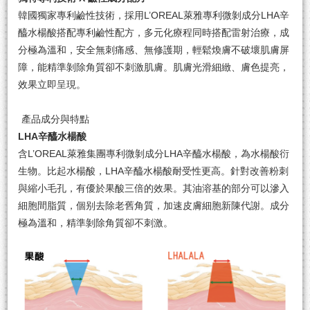
韓國獨家專利鹼性技術，採用L’OREAL萊雅專利微剝成分LHA辛
醯水楊酸搭配專利鹼性配方，多元化療程同時搭配雷射治療，成
分極為溫和，安全無刺痛感、無修護期，輕鬆煥膚不破壞肌膚屏
障，能精準剝除角質卻不刺激肌膚。肌膚光滑細緻、膚色提亮，
效果立即呈現。
產品成分與特點
LHA辛醯水楊酸
含L’OREAL萊雅集團專利微剝成分LHA辛醯水楊酸，為水楊酸衍
生物。比起水楊酸，LHA辛醯水楊酸耐受性更高。針對改善粉刺
與縮小毛孔，有優於果酸三倍的效果。其油溶基的部分可以滲入
細胞間脂質，個别去除老舊角質，加速皮膚細胞新陳代謝。成分
極為溫和，精準剝除角質卻不刺激。