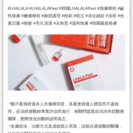
#LHALALA #LHALALAPeel #韓國LHALALAPeel #煥膚療程 #鹼
性煥膚 #嫩膚療程 #臉部護理 #粉刺 #暗沉 #淡化細紋 #淡斑 #色
素沉澱 #痤瘡 #毛孔清潔 #去角質 #溫和煥膚 #韓國最新煥膚
*圖片案例經過本人肖像權同意，各案會因個人體質而不盡相
同，必須經過醫師專業評估而進行，相關問題親自洽詢本院醫療
團隊，實際情況由醫師說明為主。
*皮膚狀況、治療方式及成效因人而異，請親自遵循醫師醫囑，