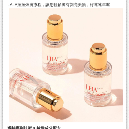
LALA拉拉煥膚療程，讓您輕鬆擁有剝亮美顏，好運連年喔！
獨特專利技術 X 鹼性成分配方