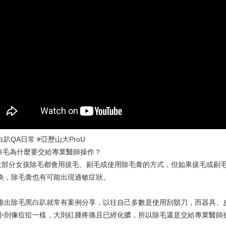
白趴QA日常 #亞歷山大ProU
除毛為什麼要交給專業醫師操作？
大部分女孩除毛都會用拔毛、剔毛或使用除毛膏的方式，但如果拔毛或剔
炎，除毛膏也有可能出現過敏症狀。
推出除毛黑白趴就常有案例分享，以往自己多數是使用刮鬍刀，而器具、
小則像痘痘一樣，大則紅腫疼痛且已經化膿，所以除毛還是交給專業醫師