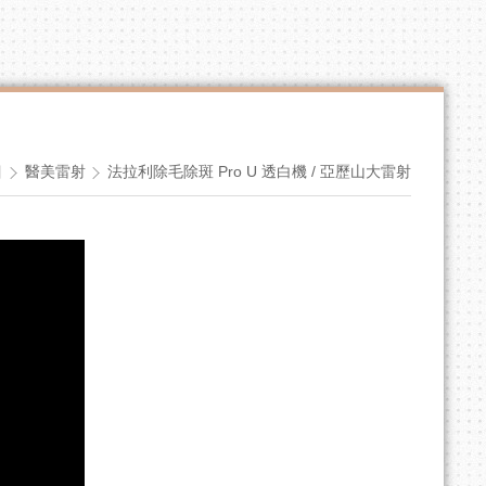
目
醫美雷射
法拉利除毛除斑 Pro U 透白機 / 亞歷山大雷射