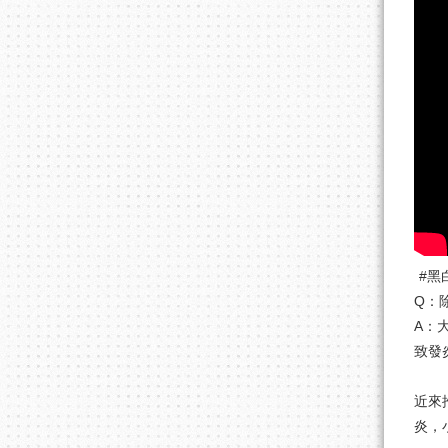
#黑
Q：
A：
致發
近來
炎，