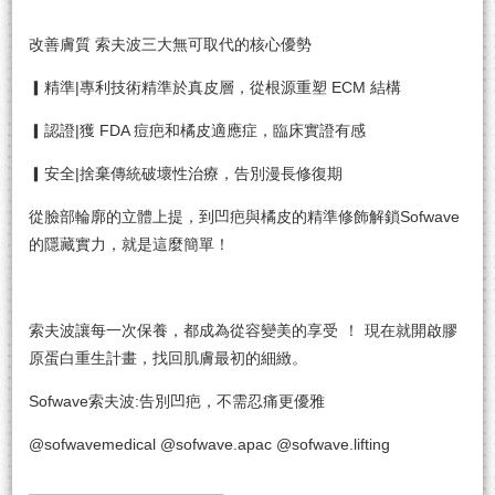
改善膚質 索夫波三大無可取代的核心優勢
▎精準|專利技術精準於真皮層，從根源重塑 ECM 結構
▎認證|獲 FDA 痘疤和橘皮適應症，臨床實證有感
▎安全|捨棄傳統破壞性治療，告別漫長修復期
從臉部輪廓的立體上提，到凹疤與橘皮的精準修飾解鎖Sofwave
的隱藏實力，就是這麼簡單！
索夫波讓每一次保養，都成為從容變美的享受
！
現在就開啟膠
原蛋白重生計畫，找回肌膚最初的細緻。
Sofwave索夫波:告別凹疤，不需忍痛更優雅
@sofwavemedical @sofwave.apac @sofwave.lifting
⎯⎯⎯⎯⎯⎯⎯⎯⎯⎯⎯⎯⎯⎯⎯⎯⎯⎯⎯⎯⎯⎯