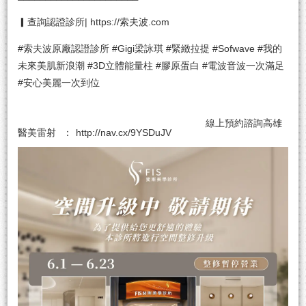
▎查詢認證診所|
https://索夫波.com
#索夫波原廠認證診所 #Gigi梁詠琪 #緊緻拉提 #Sofwave #我的
未來美肌新浪潮 #3D立體能量柱 #膠原蛋白 #電波音波一次滿足
#安心美麗一次到位
線上預約諮詢
高雄
醫美雷射
：
http://nav.cx/9YSDuJV