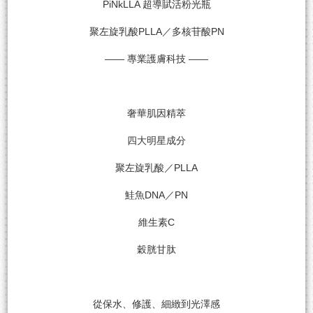
PiNkLLA 超導賦活粉光瓶
聚左旋乳酸PLLA／多核苷酸PN
—— 專業護膚科技 ——
奢華肌因精萃
四大明星成分
聚左旋乳酸／PLLA
鮭魚DNA／PN
維生素C
穀胱甘肽
從保水、修護、細緻到光澤感