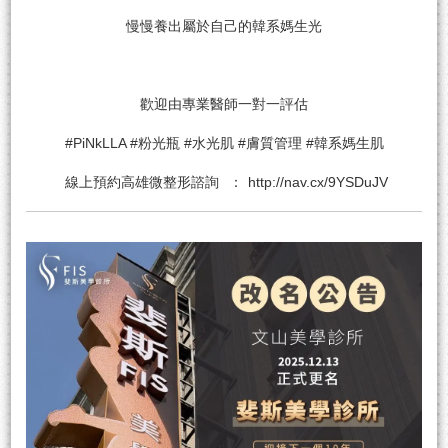
慢慢養出屬於自己的韓系媽生光
歡迎由專業醫師一對一評估
#PiNkLLA #粉光瓶 #水光肌 #膚質管理 #韓系媽生肌
線上預約
高雄微整形
諮詢
：
http://nav.cx/9YSDuJV